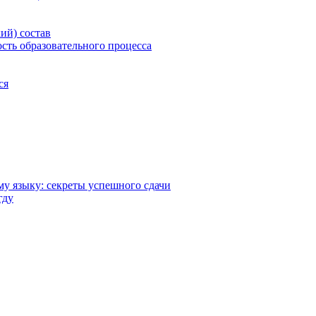
ий) состав
сть образовательного процесса
ся
у языку: секреты успешного сдачи
гду