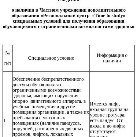
о наличии в
Частном учреждении дополнительного
образования «Региональный центр «
Time
to
study
»
специальных условий для получения образования
обучающимися с ограниченными возможностями здоровья
№
Информация о
Специальное условие
наличии
п/п
Обеспечение беспрепятственного
доступа обучающихся с
ограниченными возможностями
здоровья, имеющих нарушения
опорно¬двигательного аппарата, в
Имеется лифт,
учебные помещения и другие
входная группа на
помещения организации, а также их
уровне тротуара,
пребывания в указанных
1
есть пандус. От
помещениях (наличие пандусов,
входа и до лифта
поручней, расширенных дверных
отсутствуют
проёмов, лифтов, локальных
ступени.