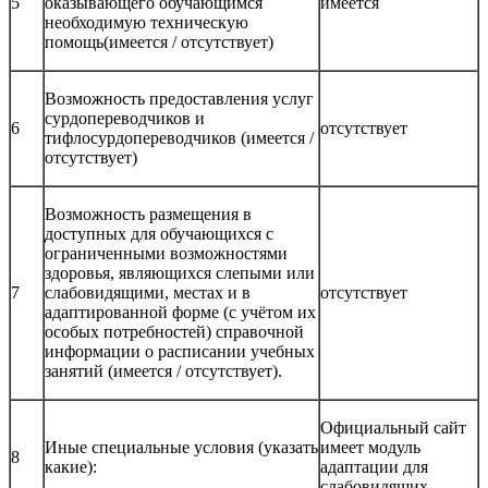
5
оказывающего обучающимся
имеется
необходимую техническую
помощь(имеется / отсутствует)
Возможность предоставления услуг
сурдопереводчиков и
6
отсутствует
тифлосурдопереводчиков (имеется /
отсутствует)
Возможность размещения в
доступных для обучающихся с
ограниченными возможностями
здоровья, являющихся слепыми или
7
слабовидящими, местах и в
отсутствует
адаптированной форме (с учётом их
особых потребностей) справочной
информации о расписании учебных
занятий (имеется / отсутствует).
Официальный сайт
Иные специальные условия (указать
имеет модуль
8
какие):
адаптации для
слабовидящих