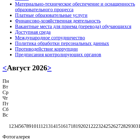
Материально-техническое обеспечение и оснащенность
образовательного процесса
Платные образовательные услуги
Финансово-хозяйственная деятельность
Вакантные места для приема (перевода) обучающихся
Доступная среда
Международное сотрудничество
Политика обработки персональных данных
Противодействие коррупции
Предписания контролирующих органов
<
Август 2026
>
Пн
Вт
Ср
Чт
Пт
Сб
Вс
1
2
3
4
5
6
7
8
9
10
11
12
13
14
15
16
17
18
19
20
21
22
23
24
25
26
27
28
29
30
3
Фотогалерея