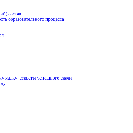
ий) состав
сть образовательного процесса
ся
у языку: секреты успешного сдачи
гду