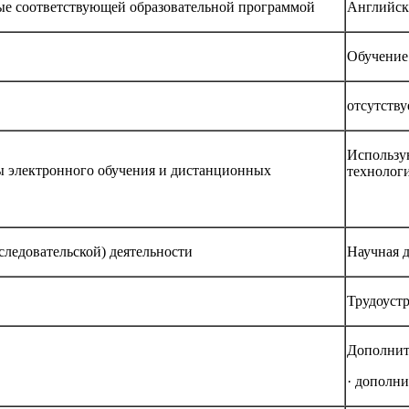
ные соответствующей образовательной программой
Английск
Обучение 
отсутству
Использу
ы электронного обучения и дистанционных
технолог
следовательской) деятельности
Научная д
Трудоуст
Дополнит
· дополни